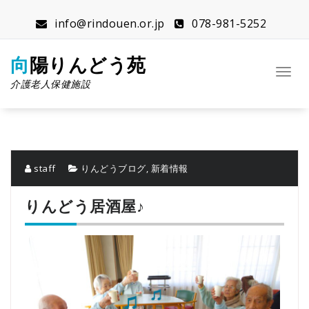
コ
ン
info@rindouen.or.jp
078-981-5252
テ
ン
向陽りんどう苑
ツ
ナ
へ
介護老人保健施設
ビ
ス
ゲ
キ
ー
ッ
シ
プ
ョ
ン
staff
りんどうブログ
,
新着情報
を
切
りんどう居酒屋♪
り
替
え