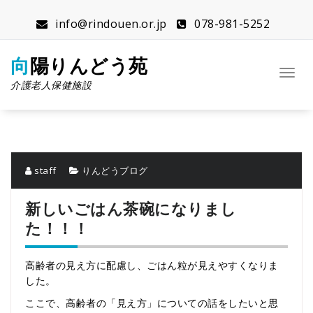
コ
ン
info@rindouen.or.jp
078-981-5252
テ
ン
向陽りんどう苑
ツ
ナ
へ
介護老人保健施設
ビ
ス
ゲ
キ
ー
ッ
シ
プ
ョ
ン
staff
りんどうブログ
を
切
新しいごはん茶碗になりまし
り
た！！！
替
え
高齢者の見え方に配慮し、ごはん粒が見えやすくなりま
した。
ここで、高齢者の「見え方」についての話をしたいと思